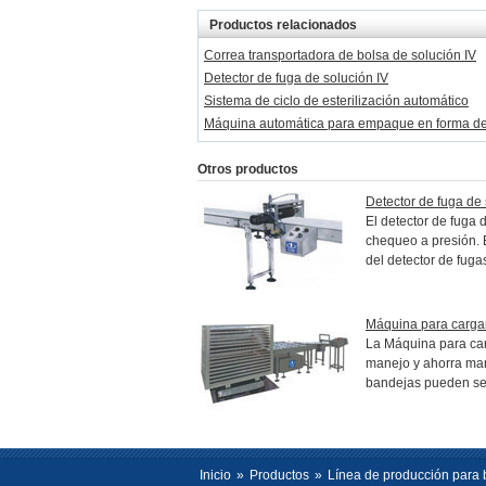
Productos relacionados
Correa transportadora de bolsa de solución IV
Detector de fuga de solución IV
Sistema de ciclo de esterilización automático
Máquina automática para empaque en forma de
Otros productos
Detector de fuga de 
El detector de fuga
chequeo a presión. E
del detector de fuga
Máquina para cargar
La Máquina para carg
manejo y ahorra mano
bandejas pueden ser 
Inicio
»
Productos
»
Línea de producción para b