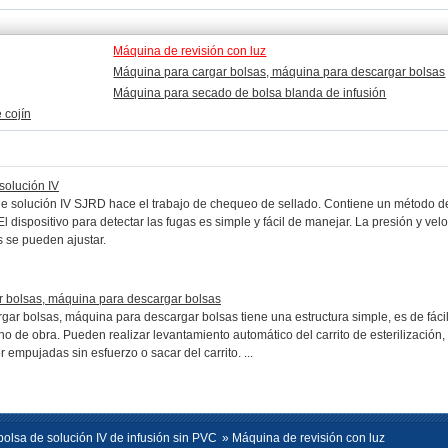
Máquina de revisión con luz
Máquina para cargar bolsas, máquina para descargar bolsas
Máquina para secado de bolsa blanda de infusión
 cojín
solución IV
 de solución IV SJRD hace el trabajo de chequeo de sellado. Contiene un método d
l dispositivo para detectar las fugas es simple y fácil de manejar. La presión y vel
s se pueden ajustar.
 bolsas, máquina para descargar bolsas
ar bolsas, máquina para descargar bolsas tiene una estructura simple, es de fáci
 de obra. Pueden realizar levantamiento automático del carrito de esterilización, 
empujadas sin esfuerzo o sacar del carrito. ...
olsa de solución IV de infusión sin PVC
» Máquina de revisión con luz