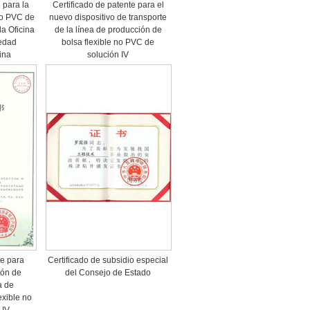
 para la
Certificado de patente para el
no PVC de
nuevo dispositivo de transporte
la Oficina
de la línea de producción de
edad
bolsa flexible no PVC de
ina
solución IV
te para
Certificado de subsidio especial
ión de
del Consejo de Estado
a de
exible no