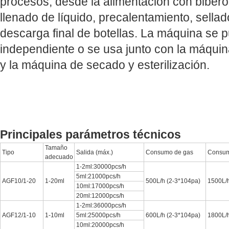
procesos, desde la alimentación con biberó
llenado de líquido, precalentamiento, sellad
descarga final de botellas. La máquina se p
independiente o se usa junto con la máquin
y la máquina de secado y esterilización.
Principales parámetros técnicos
Tamaño
Tipo
Salida (máx.)
Consumo de gas
Consum
adecuado
1-2ml:30000pcs/h
5ml:21000pcs/h
AGF10/1-20
1-20ml
500L/h (2-3*104pa)
1500L/h
10ml:17000pcs/h
20ml:12000pcs/h
1-2ml:36000pcs/h
AGF12/1-10
1-10ml
5ml:25000pcs/h
600L/h (2-3*104pa)
1800L/h
10ml:20000pcs/h