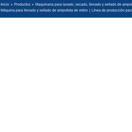
Inicio
»
Productos
»
Maquinaria para lavado, secado, llenado y sellado de ampol
Máquina para llenado y sellado de ampolleta de vidrio
|
Línea de producción para 