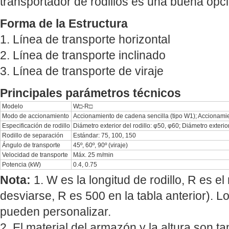
transportador de rodillos es una buena opci
Forma de la Estructura
1. Línea de transporte horizontal
2. Línea de transporte inclinado
3. Línea de transporte de viraje
Principales parámetros técnicos
Modelo
W□-R□
Modo de accionamiento
Accionamiento de cadena sencilla (tipo W1); Accionami
Especificación de rodillo
Diámetro exterior del rodillo: φ50, φ60; Diámetro exterio
Rodillo de separación
Estándar: 75, 100, 150
Ángulo de transporte
45º, 60º, 90º (viraje)
Velocidad de transporte
Máx. 25 m/min
Potencia (kW)
0.4, 0.75
Nota:
1. W es la longitud de rodillo, R es el 
desviarse, R es 500 en la tabla anterior). 
pueden personalizar.
2. El material del armazón y la altura son t